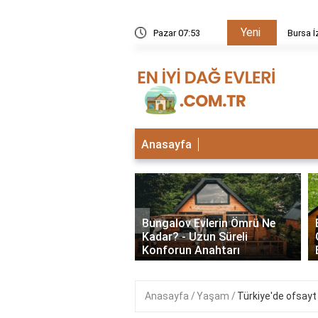
Yeni
kezi neden kapalı?
Pazar 07:53
Bursa İ
Anasayfa
‹
lu Bungalov Evler
Bungalov Evlerin Ömrü Ne
Şehirlerde Var? En İyi
Kadar? - Uzun Süreli
Deneyimleri
Konforun Anahtarı
Anasayfa
Yaşam
Türkiye'de ofsayt