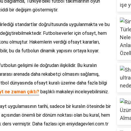
Bu bağlamda, Türkiye’deki futbol takımlarının oyun
 ciddi bir değişim göstermiştir.
lirlediği standartlar doğrultusunda uygulanmakta ve bu
ni değiştirebilmektedir. Futbolseverler için ofsayt, hem
konu olmuştur. Hakemlerin verdiği ofsayt kararları,
ilir, bu da futbolun dinamik yapısını ortaya koyar.
utbolun gelişimi ile doğrudan ilişkilidir. Bu kuralın
rarası arenada daha rekabetçi olmasını sağlamış,
utbol dünyasında ofsayt kuralı üzerine daha fazla bilgi
yt ne zaman çıktı?
başlıklı makaleyi inceleyebilirsiniz.
sayt uygulamasının tarihi, sadece bir kuralın ötesinde bir
 açısından önemli bir dönüm noktası olan bu kural, hem
ders vermiştir. Daha fazlası için eniyidagevleri.com.tr