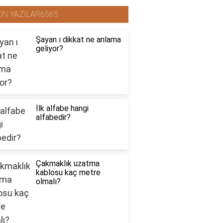
ON YAZILAR6565
Şayan ı dikkat ne anlama
geliyor?
İlk alfabe hangi
alfabedir?
Çakmaklık uzatma
kablosu kaç metre
olmalı?