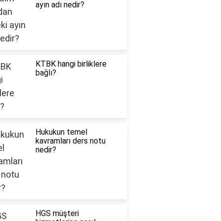
ayın adı nedir?
KTBK hangi birliklere
bağlı?
Hukukun temel
kavramları ders notu
nedir?
HGS müşteri