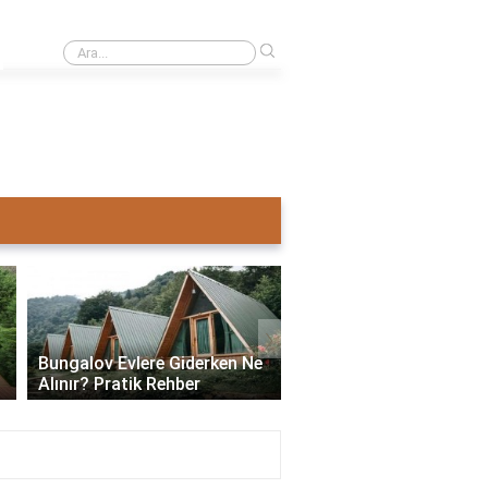
›
Ahşap ev mi pahalı beton ev mi?
›
Bungalov Evlere Giderken Ne
Bungalov Ev İmar İzni:
Alınır? Pratik Rehber
ve Gerekli Bilgiler