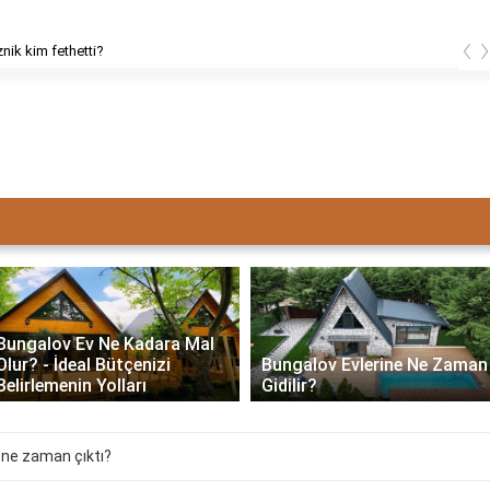
‹
znik kim fethetti?
Bungalov Ev Ne Kadara Mal
Olur? - İdeal Bütçenizi
Bungalov Evlerine Ne Zaman
Belirlemenin Yolları
Gidilir?
 ne zaman çıktı?