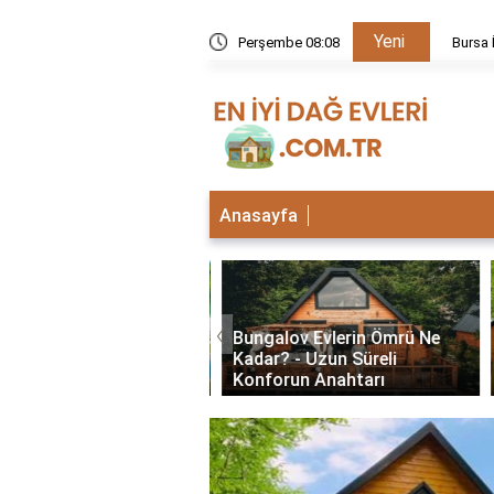
Yeni
kezi neden kapalı?
Perşembe 08:08
Bursa İ
Anasayfa
‹
lu Bungalov Evler
Bungalov Evlerin Ömrü Ne
Şehirlerde Var? En İyi
Kadar? - Uzun Süreli
Deneyimleri
Konforun Anahtarı