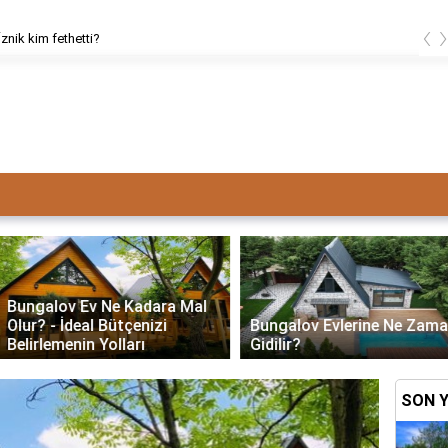
‹
znik kim fethetti?
Bungalov Ev Ne Kadara Mal
Olur? - İdeal Bütçenizi
Bungalov Evlerine Ne Zaman
Belirlemenin Yolları
Gidilir?
Bun
SON 