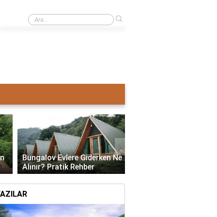
›
Ahşap ev mi pahalı beton ev mi?
›
Bungalov Evlere Giderken Ne
Bungalov Ev İmar İzni:
Alınır? Pratik Rehber
ve Gerekli Bilgiler
galov Evlerine Ne Zaman Gidilir?
YAZILAR