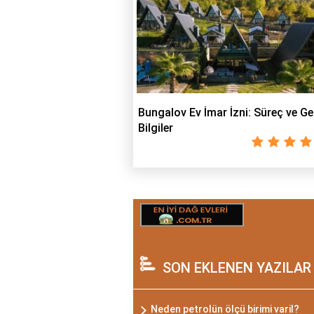
Bungalov Ev İmar İzni: Süreç ve Ge
Bilgiler
SON EKLENEN YAZILAR
Neden petrolün ölçü birimi varil?