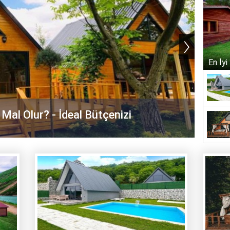
›
En İyi
al Olur? - İdeal Bütçenizi