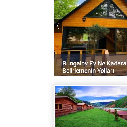
‹
reli Konforun
Bungalov Ev Ne Kadara M
Belirlemenin Yolları