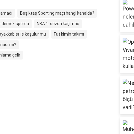
olamadı
Beşiktaş Sporting maçı hangi kanalda?
e demek sporda
NBA 1. sezon kaç maç
yakkabısı ile koşulur mu
Fut kimin takımı
ynadı mı?
nlama gelir