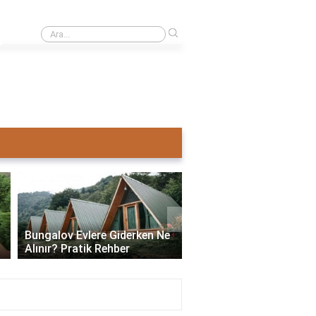
›
Ahşap ev mi pahalı beton ev mi?
›
Bungalov Evlere Giderken Ne
Bungalov Ev İmar İzni:
Alınır? Pratik Rehber
ve Gerekli Bilgiler