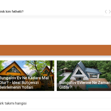
‹
znik kim fethetti?
Bungalov Ev Ne Kadara Mal
Olur? - İdeal Bütçenizi
Bungalov Evlerine Ne Zaman
Belirlemenin Yolları
Gidilir?
ürk takımı hangisi