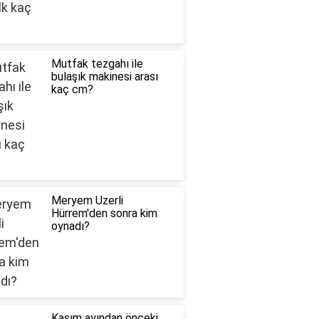
Mutfak tezgahı ile
bulaşık makinesi arası
kaç cm?
Meryem Uzerli
Hürrem'den sonra kim
oynadı?
Kasım ayından önceki