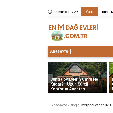
Yeni
kezi neden kapalı?
Cumartesi 17:29
Bursa İ
Anasayfa
‹
lu Bungalov Evler
Bungalov Evlerin Ömrü Ne
Şehirlerde Var? En İyi
Kadar? - Uzun Süreli
Deneyimleri
Konforun Anahtarı
Anasayfa
Blog
Liverpool yenen ilk T