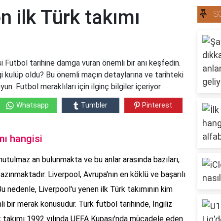
n ilk Türk takımı
S
i Futbol tarihine damga vuran önemli bir anı keşfedin.
gi kulüp oldu? Bu önemli maçın detaylarına ve tarihteki
. Futbol meraklıları için ilginç bilgiler içeriyor.
Whatsapp
Tumbler
Pinterest
mı hangisi
utulmaz an bulunmakta ve bu anlar arasında bazıları,
le kazınmaktadır. Liverpool, Avrupa'nın en köklü ve başarılı
 Bu nedenle, Liverpool'u yenen ilk Türk takımının kim
i bir merak konusudur. Türk futbol tarihinde, İngiliz
rk takımı 1992 yılında UEFA Kupası'nda mücadele eden