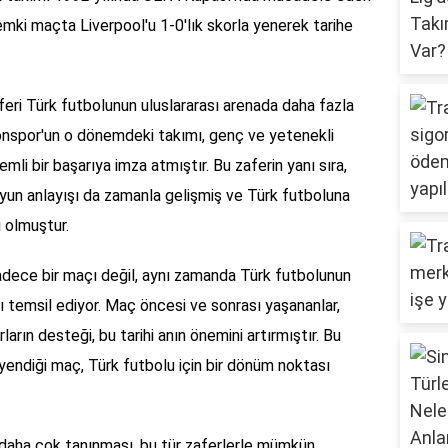
mki maçta Liverpool'u 1-0'lık skorla yenerek tarihe
eri Türk futbolunun uluslararası arenada daha fazla
onspor'un o dönemdeki takımı, genç ve yetenekli
mli bir başarıya imza atmıştır. Bu zaferin yanı sıra,
yun anlayışı da zamanla gelişmiş ve Türk futboluna
ı olmuştur.
sadece bir maçı değil, aynı zamanda Türk futbolunun
ını temsil ediyor. Maç öncesi ve sonrası yaşananlar,
arın desteği, bu tarihi anın önemini artırmıştır. Bu
yendiği maç, Türk futbolu için bir dönüm noktası
 daha çok tanınması, bu tür zaferlerle mümkün