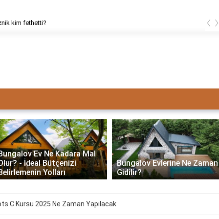
‹
znik kim fethetti?
Bungalov Ev Ne Kadara Mal
Olur? - İdeal Bütçenizi
Bungalov Evlerine Ne Zaman
Belirlemenin Yolları
Gidilir?
ots C Kursu 2025 Ne Zaman Yapılacak