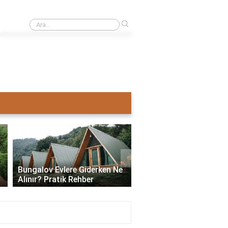
›
Ahşap ev mi pahalı beton ev mi?
›
Bungalov Evlere Giderken Ne
Bungalov Ev İmar İzni:
Alınır? Pratik Rehber
ve Gerekli Bilgiler