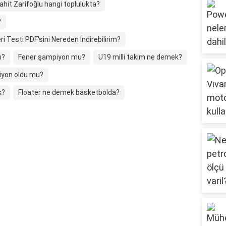
ahit Zarifoğlu hangi toplulukta?
?
eri Testi PDF'sini Nereden İndirebilirim?
ı?
Fener şampiyon mu?
U19 milli takım ne demek?
iyon oldu mu?
k?
Floater ne demek basketbolda?