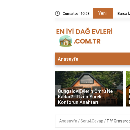
Yeni
kezi neden kapalı?
Cumartesi 10:58
Bursa İ
Anasayfa
‹
lu Bungalov Evler
Bungalov Evlerin Ömrü Ne
Şehirlerde Var? En İyi
Kadar? - Uzun Süreli
Deneyimleri
Konforun Anahtarı
Anasayfa
Soru&Cevap
Tff Grassro