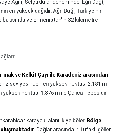
yê Agirî; Selçuklular döneminde: Eğri Dağ),
nin en yüksek dağıdır. Ağrı Dağı, Türkiye'nin
e batısında ve Ermenistan'ın 32 kilometre
ağları:
lırmak ve Kelkit Çayı ile Karadeniz arasından
Deniz seviyesinden en yüksek noktası 2.181 m
 en yüksek noktası 1.376 m ile Çalıca Tepesidir.
karahisar karayolu alanı ikiye böler.
Bölge
 oluşmaktadır
. Dağlar arasında irili ufaklı göller