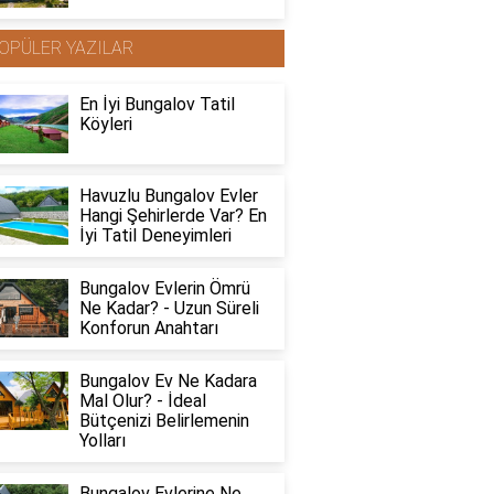
OPÜLER YAZILAR
En İyi Bungalov Tatil
Köyleri
Havuzlu Bungalov Evler
Hangi Şehirlerde Var? En
İyi Tatil Deneyimleri
Bungalov Evlerin Ömrü
Ne Kadar? - Uzun Süreli
Konforun Anahtarı
Bungalov Ev Ne Kadara
Mal Olur? - İdeal
Bütçenizi Belirlemenin
Yolları
Bungalov Evlerine Ne