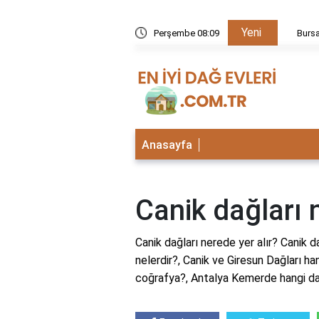
Yeni
kezi neden kapalı?
Perşembe 08:09
Bursa İ
Anasayfa
Canik dağları 
Canik dağları nerede yer alır? Canik da
nelerdir?, Canik ve Giresun Dağları han
coğrafya?, Antalya Kemerde hangi da