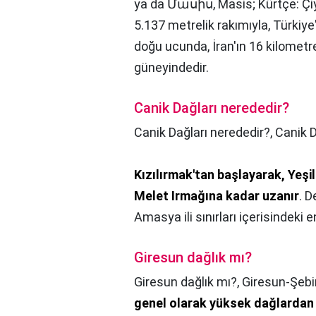
ya da Մասիս, Masis; Kürtçe: Çiya
5.137 metrelik rakımıyla, Türkiye'
doğu ucunda, İran'ın 16 kilometr
güneyindedir.
Canik Dağları nerededir?
Canik Dağları nerededir?,
Canik D
Kızılırmak'tan başlayarak, Yeşi
Melet Irmağına kadar uzanır
. 
Amasya ili sınırları içerisindeki
Giresun dağlık mı?
Giresun dağlık mı?,
Giresun-Şebin
genel olarak yüksek dağlardan