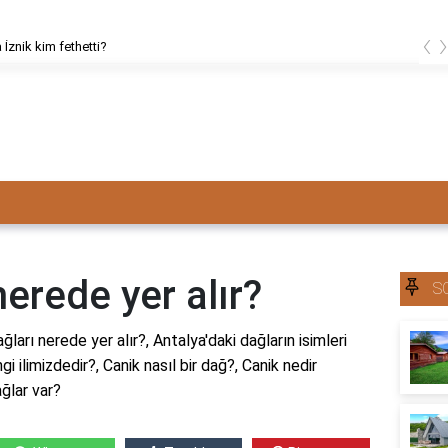
‹
znik kim fethetti?
nerede yer alır?
S
ğları nerede yer alır?, Antalya'daki dağların isimleri
gi ilimizdedir?, Canik nasıl bir dağ?, Canik nedir
ğlar var?