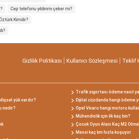
r?
Cep telefonu yıldırımı çeker mi?
 Öztürk Kimdir?
dı?
Gizlilik Politikası
Kullanıcı Sözleşmesi
Teklif 
Trafik sigortası ödeme nasıl ya
ilişsel yük vardır?
Dijital cüzdanda hangi ödeme y
u nedir?
Opel Vivaro hangi motoru kulla
Mühendislik için ilk kaç bin?
ek
Çocuk Oyun Alanı Kaç M2 Olmal
Messi kaç km hızla koşuyor