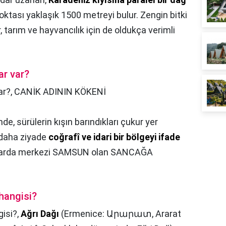
oktası yaklaşık 1500 metreyi bulur. Zengin bitki
 tarım ve hayvancılık için de oldukça verimli
ar var?
ar?,
CANİK ADININ KÖKENİ
de, sürülerin kışın barındıkları çukur yer
 daha ziyade
coğrafî ve idari bir bölgeyi ifade
ırlarda merkezi SAMSUN olan SANCAĞA
 hangisi?
gisi?,
Ağrı Dağı
(Ermenice: Արարատ, Ararat