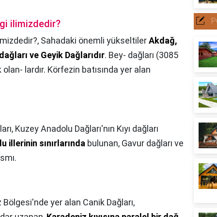
P
gi ilimizdedir?
imizdedir?,
Sahadaki önemli yükseltiler
Akdağ,
dağları ve Geyik Dağlarıdır
. Bey- dağları (3085
lan- lardır. Körfezin batısında yer alan
arı, Kuzey Anadolu Dağları'nın Kıyı dağları
 illerinin sınırlarında
bulunan, Gavur dağları ve
ısmı.
 Bölgesi'nde yer alan Canik Dağları,
adar uzanan,
Karadeniz kıyısına paralel bir dağ