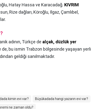
roğlu, Hatay Hassa ve Karacadağ.
KIVRIM
resun, Rize dağları, Köroğlu, Ilgaz, Çamlıbel,
ar.
r?
anik adının, Türkçe de
alçak, düzlük yer
e de, bu ismin Trabzon bölgesinde yaşayan yerli
dından geldiği sanılmaktadır.
ada kimin evi var?
Büyükadada hangi yazarın evi var?
premi ne zaman oldu?