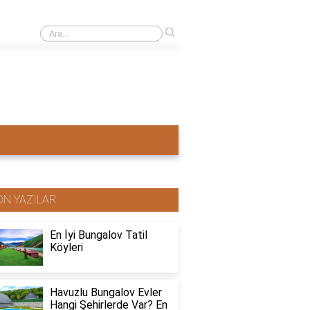
›
Ahşap ev mi pahalı beton ev mi?
ON YAZILAR
En İyi Bungalov Tatil
Köyleri
Havuzlu Bungalov Evler
Hangi Şehirlerde Var? En