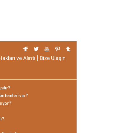
Hakları ve Alıntı
Bize Ulaşın
pılır?
öntemleri var?
nıyor?
ı?