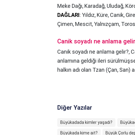
Meke Dağı, Karadağ, Uludağ, Kö
DAĞLARI
: Yıldız, Küre, Canik, Gi
Çimen, Mescit, Yalnızçam, Torosl
Canik soyadı ne anlama geli
Canik soyadı ne anlama gelir?,
C
anlamına geldiği ileri sürülmüşs
halkın adı olan Tzan (Çan, San) a
Diğer Yazılar
Büyükadada kimler yaşadı?
Büyükad
Büyükada kime ait?
Büyük Çorlu de