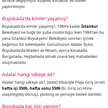
birlikte değişmiştir. Köşkler, konaklar ve oteller
yaptırılmıştır.
Büyükada'da kimler yaşamış?
Büyükada'da kimler yaşamış?,
1984'e kadar
İstanbul
Belediyesi'ne bağlı bir şube müdürlüğü iken 1984'ten bu
yana İstanbul Büyükşehir Belediyesi sınırları içinde
bağımsız bir belediyedir. Günümüzün Adalar İlçesi,
Büyükada'da Maden ve Nizam, ayrıca Kınalıada,
Burgazada, Heybeliada olmak üzere beş mahalleden
oluşmaktadır.
Adalar hangi ülkeye ait?
Adalar hangi ülkeye ait?,
[date] itibariyle Plaja Giriş ücreti
hafta içi 350₺, hafta sonu 550₺
'dir. Giriş ücretine
ulaşım(gidiş-dönüş), şezlong ve şemsiye bedeli dahildir.
Büyükada kaç kişi yaşıyor?