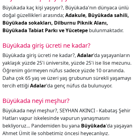
Büyükada kaç kişi yaşıyor?,
Büyükada'nın dünyaca ünlü
doğal güzellikleri arasında;
Adakule, Büyükada sahili,
Büyükada sokakları, Dilburnu Piknik Alanı,
Büyükada Tabiat Parkı ve Yücetepe
bulunmaktadır.
Büyükada giriş ücreti ne kadar?
Büyükada giriş ücreti ne kadar?,
Adalar
'da yaşayanların
yaklaşık yüzde 25'i üniversite, yüzde 25'i ise lise mezunu.
Öğrenim görmeyen nüfus sadece yüzde 10 oranında.
Daha çok 65 yaş ve üzeri yaş grubunun sürekli yaşamayı
tercih ettiği
Adalar
'da genç nüfus da bulunuyor.
Büyükada neyi meşhur?
Büyükada neyi meşhur?,
SEYHAN AKINCI - Kabataş Şehir
Hatları vapur iskelesinde vapurun yanaşmasını
bekliyoruz... Pandemiden bu yana
Büyükada
'da yaşayan
Ahmet Ümit ile sohbetimiz öncesi heyecanlıyız.