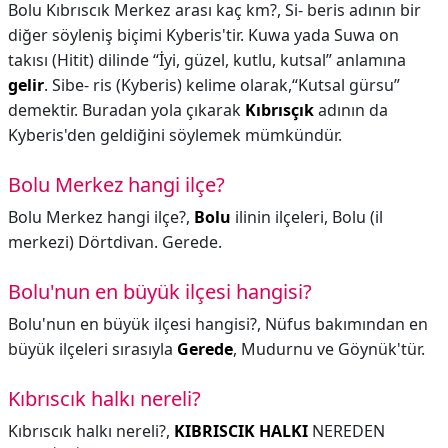
Bolu Kıbrıscık Merkez arası kaç km?,
Si- beris adının bir
diğer söyleniş biçimi Kyberis'tir. Kuwa yada Suwa on
takısı (Hitit) dilinde “İyi, güzel, kutlu, kutsal” anlamına
gelir
. Sibe- ris (Kyberis) kelime olarak,“Kutsal gürsu”
demektir. Buradan yola çıkarak
Kıbrısçık
adının da
Kyberis'den geldiğini söylemek mümkündür.
Bolu Merkez hangi ilçe?
Bolu Merkez hangi ilçe?,
Bolu
ilinin ilçeleri, Bolu (il
merkezi) Dörtdivan. Gerede.
Bolu'nun en büyük ilçesi hangisi?
Bolu'nun en büyük ilçesi hangisi?,
Nüfus bakımından en
büyük ilçeleri sırasıyla
Gerede
, Mudurnu ve Göynük'tür.
Kıbrıscık halkı nereli?
Kıbrıscık halkı nereli?,
KIBRISCIK HALKI
NEREDEN