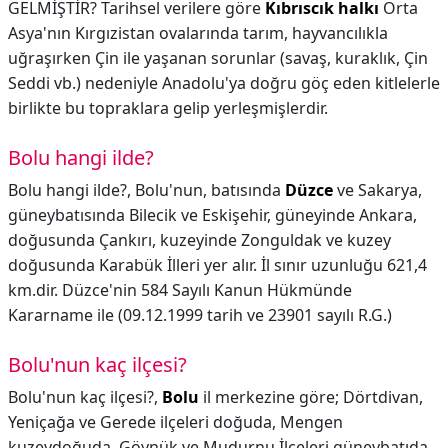
GELMİŞTİR? Tarihsel verilere göre
Kıbrıscık halkı
Orta
Asya'nın Kırgızistan ovalarında tarım, hayvancılıkla
uğraşırken Çin ile yaşanan sorunlar (savaş, kuraklık, Çin
Seddi vb.) nedeniyle Anadolu'ya doğru göç eden kitlelerle
birlikte bu topraklara gelip yerleşmişlerdir.
Bolu hangi ilde?
Bolu hangi ilde?,
Bolu'nun, batısında
Düzce
ve Sakarya,
güneybatısında Bilecik ve Eskişehir, güneyinde Ankara,
doğusunda Çankırı, kuzeyinde Zonguldak ve kuzey
doğusunda Karabük İlleri yer alır. İl sınır uzunluğu 621,4
km.dir. Düzce'nin 584 Sayılı Kanun Hükmünde
Kararname ile (09.12.1999 tarih ve 23901 sayılı R.G.)
Bolu'nun kaç ilçesi?
Bolu'nun kaç ilçesi?,
Bolu
il merkezine göre; Dörtdivan,
Yeniçağa ve Gerede ilçeleri doğuda, Mengen
kuzeydoğuda, Göynük ve Mudurnu İlçeleri güneybatıda,