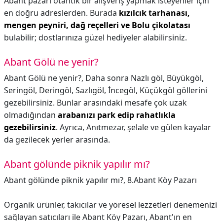
Abant pazarı otantik bir alışveriş yapmak isteyenler için
en doğru adreslerden. Burada
kızılcık tarhanası,
mengen peyniri, dağ reçelleri ve Bolu çikolatası
bulabilir; dostlarınıza güzel hediyeler alabilirsiniz.
Abant Gölü ne yenir?
Abant Gölü ne yenir?,
Daha sonra Nazlı göl, Büyükgöl,
Seringöl, Deringöl, Sazlıgöl, İncegöl, Küçükgöl göllerini
gezebilirsiniz. Bunlar arasındaki mesafe çok uzak
olmadığından
arabanızı park edip rahatlıkla
gezebilirsiniz
. Ayrıca, Anıtmezar, şelale ve gülen kayalar
da gezilecek yerler arasında.
Abant gölünde piknik yapılır mı?
Abant gölünde piknik yapılır mı?,
8.Abant Köy Pazarı
Organik ürünler, takıcılar ve yöresel lezzetleri denemenizi
sağlayan satıcıları ile Abant Köy Pazarı, Abant'ın en