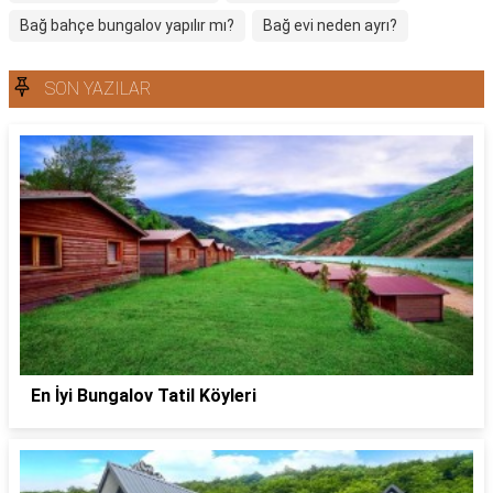
Bağ bahçe bungalov yapılır mı?
Bağ evi neden ayrı?
SON YAZILAR
En İyi Bungalov Tatil Köyleri