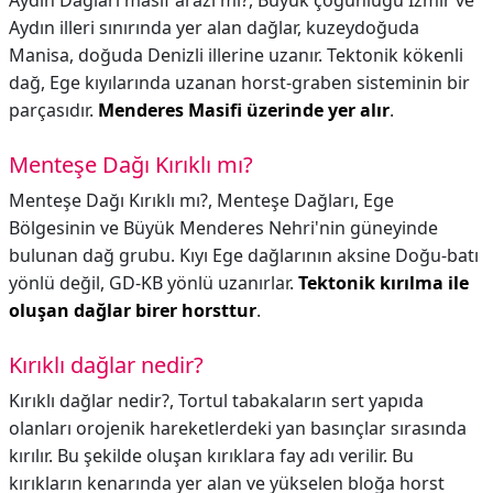
Aydın Dağları masif arazi mi?,
Büyük çoğunluğu İzmir ve
Aydın illeri sınırında yer alan dağlar, kuzeydoğuda
Manisa, doğuda Denizli illerine uzanır. Tektonik kökenli
dağ, Ege kıyılarında uzanan horst-graben sisteminin bir
parçasıdır.
Menderes Masifi üzerinde yer alır
.
Menteşe Dağı Kırıklı mı?
Menteşe Dağı Kırıklı mı?,
Menteşe Dağları, Ege
Bölgesinin ve Büyük Menderes Nehri'nin güneyinde
bulunan dağ grubu. Kıyı Ege dağlarının aksine Doğu-batı
yönlü değil, GD-KB yönlü uzanırlar.
Tektonik kırılma ile
oluşan dağlar birer horsttur
.
Kırıklı dağlar nedir?
Kırıklı dağlar nedir?,
Tortul tabakaların sert yapıda
olanları orojenik hareketlerdeki yan basınçlar sırasında
kırılır. Bu şekilde oluşan kırıklara fay adı verilir. Bu
kırıkların kenarında yer alan ve yükselen bloğa horst