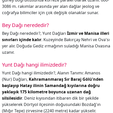
güney doğrultusunda körfeze paralel olarak uzanır. 600-
3086 m. rakımlar arasında yer alan dağlar jeolog ve
coğrafya bilimciler için çok değişik olanaklar sunar.
Bey Dağı nerededir?
Bey Dağı nerededir?,
Yunt Dağları
İzmir ve Manisa illeri
sınırları içinde kalır
. Kuzeyinde Bakırçay Nehri ve Ova'sı
yer alır. Doğuda Gediz ırmağının suladığı Manisa Ovasına
uzanır.
Yunt Dağı hangi ilimizdedir?
Yunt Dağı hangi ilimizdedir?,
Alanın Tanımı: Amanos
(Nur) Dağları,
Kahramanmaraş Sır Baraj Gölü'nden
başlayıp Hatay ilinin Samandağ kıyılarına doğru
yaklaşık 175 kilometre boyunca uzanan dağ
silsilesidir
. Deniz kıyısından itibaren dik bir şekilde
yükselerek Dörtyol ilçesinin doğusundaki Bozdağ'ın
(Mığır Tepe) zirvesine (2240 metre) kadar yükselir.