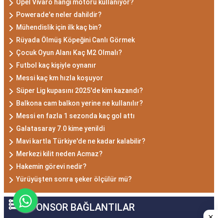
Opel Vivaro hangi motoru kullanıyor?
Powerade'e neler dahildir?
Mühendislik için ilk kaç bin?
Rüyada Ölmüş Köpeğini Canlı Görmek
Çocuk Oyun Alanı Kaç M2 Olmalı?
Futbol kaç kişiyle oynanır
Messi kaç km hızla koşuyor
Süper Lig kupasını 2025'de kim kazandı?
Balkona cam balkon yerine ne kullanılır?
Messi en fazla 1 sezonda kaç gol attı
Galatasaray 7.0 kime yenildi
Mavi kartla Türkiye'de ne kadar kalabilir?
Merkezi kilit neden Acmaz?
Hakemin görevi nedir?
Yürüyüşten sonra şeker ölçülür mü?
SPONSOR BAĞLANTILAR