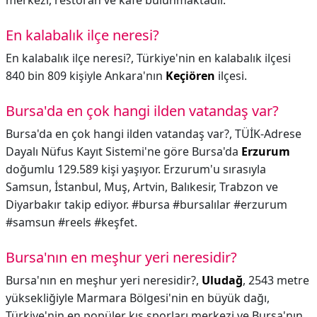
merkezi, restoran ve kafe bulunmaktadır.
En kalabalık ilçe neresi?
En kalabalık ilçe neresi?,
Türkiye'nin en kalabalık ilçesi
840 bin 809 kişiyle Ankara'nın
Keçiören
ilçesi.
Bursa'da en çok hangi ilden vatandaş var?
Bursa'da en çok hangi ilden vatandaş var?,
TÜİK-Adrese
Dayalı Nüfus Kayıt Sistemi'ne göre Bursa'da
Erzurum
doğumlu 129.589 kişi yaşıyor. Erzurum'u sırasıyla
Samsun, İstanbul, Muş, Artvin, Balıkesir, Trabzon ve
Diyarbakır takip ediyor. #bursa #bursalılar #erzurum
#samsun #reels #keşfet.
Bursa'nın en meşhur yeri neresidir?
Bursa'nın en meşhur yeri neresidir?,
Uludağ
, 2543 metre
yüksekliğiyle Marmara Bölgesi'nin en büyük dağı,
Türkiye'nin en popüler kış sporları merkezi ve Bursa'nın