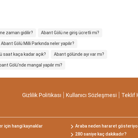
ne zaman gidilir?
Abant Gölü ne giriş ücretli mi?
Abant Gölü Milli Parkında neler yapılır?
ü saat kaça kadar açık?
Abant gölünde ayı var mı?
bant Gölü'nde mangal yapılır mi?
Gizlilik Politikası
Kullanıcı Sözleşmesi
Teklif 
er için hangi kaynaklar
Araba neden hararet gösteriyor
280 saniye kaç dakikadır?