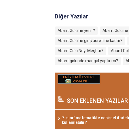
Diğer Yazılar
Abant Gölü ne yenir?
Abant Gölü ne 
Abant Gölü ne giriş ücreti ne kadar?
Abant Gölü Neyi Meşhur?
Abant Göl
Abant gölünde mangal yapılır mı?
A
SON EKLENEN YAZILAR
7. sınıf matematikte cebirsel ifadel
kullanılabilir?