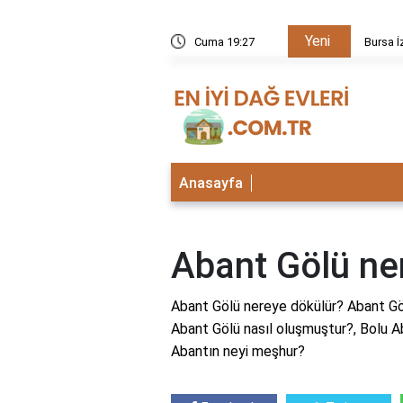
Yeni
kezi neden kapalı?
Cuma 19:27
Bursa İ
Anasayfa
Abant Gölü ne
Abant Gölü nereye dökülür? Abant Göl
Abant Gölü nasıl oluşmuştur?, Bolu Aba
Abantın neyi meşhur?