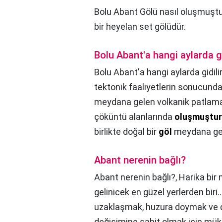
Bolu Abant Gölü nasıl oluşmuşt
bir heyelan set gölüdür.
Bolu Abant'a hangi aylarda gi
Bolu Abant'a hangi aylarda gidili
tektonik faaliyetlerin sonucunda
meydana gelen volkanik patlamala
çöküntü alanlarında
oluşmuştur
birlikte doğal bir
göl
meydana gel
Abant nerenin bağlı?
Abant nerenin bağlı?,
Harika bir
gelinicek en güzel yerlerden biri.
uzaklaşmak, huzura doymak ve 
değişimine şahit olmak için mük