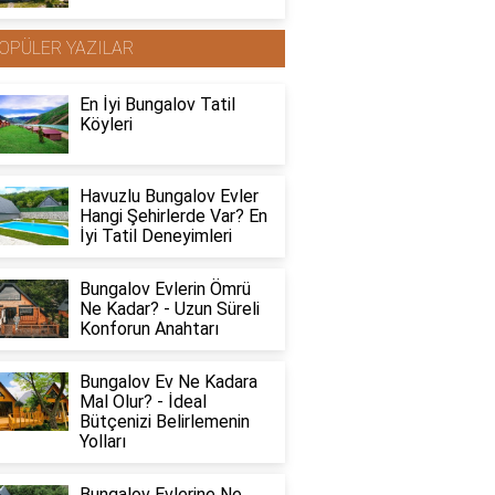
OPÜLER YAZILAR
En İyi Bungalov Tatil
Köyleri
Havuzlu Bungalov Evler
Hangi Şehirlerde Var? En
İyi Tatil Deneyimleri
Bungalov Evlerin Ömrü
Ne Kadar? - Uzun Süreli
Konforun Anahtarı
Bungalov Ev Ne Kadara
Mal Olur? - İdeal
Bütçenizi Belirlemenin
Yolları
Bungalov Evlerine Ne