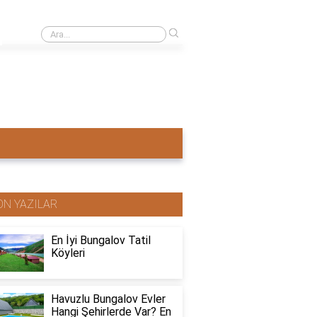
›
Ahşap ev mi pahalı beton ev mi?
ON YAZILAR
En İyi Bungalov Tatil
Köyleri
Havuzlu Bungalov Evler
Hangi Şehirlerde Var? En