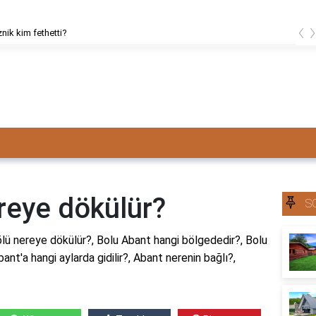
‹
znik kim fethetti?
reye dökülür?
S
ü nereye dökülür?, Bolu Abant hangi bölgededir?, Bolu
nt'a hangi aylarda gidilir?, Abant nerenin bağlı?,