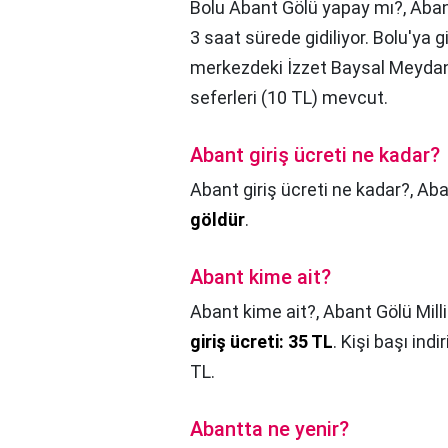
Bolu Abant Gölü yapay mı?,
Aban
3 saat sürede gidiliyor. Bolu'ya 
merkezdeki İzzet Baysal Meydan
seferleri (10 TL) mevcut.
Abant giriş ücreti ne kadar?
Abant giriş ücreti ne kadar?,
Aba
göldür
.
Abant kime ait?
Abant kime ait?,
Abant Gölü Milli
giriş ücreti: 35 TL
. Kişi başı indi
TL.
Abantta ne yenir?