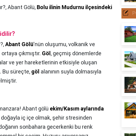
ur?,
Abant Gölü,
Bolu ilinin Mudurnu ilçesindeki
P
dilir?
r?,
Abant Gölü
'nün oluşumu, volkanik ve
 ortaya çıkmıştır.
Göl
, geçmiş dönemlerde
r ve yer hareketlerinin etkisiyle oluşan
. Bu süreçte,
göl
alanının suyla dolmasıyla
miştir.
 manzara! Abant gölü
ekim/Kasım aylarında
. doğayla iç içe olmak, şehir stresinden
doğanın sonbahara gecerkenki bu renk
emmel bir seçim. Huzuru arıyorsanız