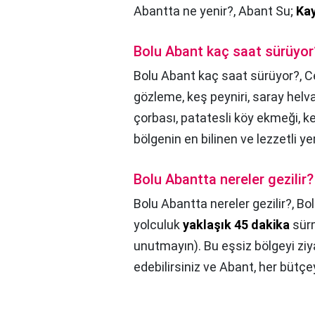
Abantta ne yenir?,
Abant Su;
Ka
Bolu Abant kaç saat sürüyor
Bolu Abant kaç saat sürüyor?,
C
gözleme, keş peyniri, saray helva
çorbası, patatesli köy ekmeği, ke
bölgenin en bilinen ve lezzetli ye
Bolu Abantta nereler gezilir?
Bolu Abantta nereler gezilir?,
Bol
yolculuk
yaklaşık 45 dakika
sürm
unutmayın). Bu eşsiz bölgeyi ziya
edebilirsiniz ve Abant, her büt