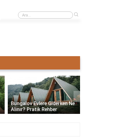
›
Ahşap ev mi pahalı beton ev mi?
›
Bungalov Evlere Giderken Ne
Bungalov Ev İmar İzni:
Alınır? Pratik Rehber
ve Gerekli Bilgiler