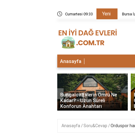
Yeni
kezi neden kapalı?
Cumartesi 09:33
Bursa İ
Anasayfa
‹
lu Bungalov Evler
Bungalov Evlerin Ömrü Ne
Şehirlerde Var? En İyi
Kadar? - Uzun Süreli
Deneyimleri
Konforun Anahtarı
Anasayfa
Soru&Cevap
Orduspor hang