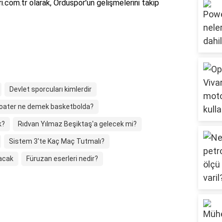
i.com.tr olarak, Orduspor'un gelişmelerini takip
Devlet sporcuları kimlerdir
loater ne demek basketbolda?
k?
Rıdvan Yılmaz Beşiktaş'a gelecek mi?
Sistem 3'te Kaç Maç Tutmalı?
nacak
Füruzan eserleri nedir?