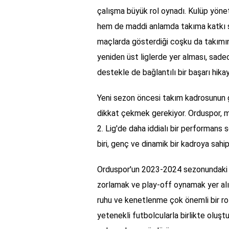
çalışma büyük rol oynadı. Kulüp yöne
hem de maddi anlamda takıma katkı sa
maçlarda gösterdiği coşku da takımın
yeniden üst liglerde yer alması, sade
destekle de bağlantılı bir başarı hikay
Yeni sezon öncesi takım kadrosunun gü
dikkat çekmek gerekiyor. Orduspor, 
2. Lig'de daha iddialı bir performans 
biri, genç ve dinamik bir kadroya sahip
Orduspor'un 2023-2024 sezonundaki he
zorlamak ve play-off oynamak yer alıy
ruhu ve kenetlenme çok önemli bir ro
yetenekli futbolcularla birlikte oluşt