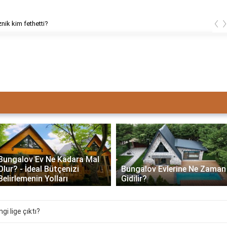
‹
znik kim fethetti?
Bungalov Ev Ne Kadara Mal
Olur? - İdeal Bütçenizi
Bungalov Evlerine Ne Zaman
Belirlemenin Yolları
Gidilir?
i lige çıktı?