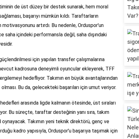
timinin de üst düzey bir destek sunarak, hem moral
ğlaması, başarıyı mümkün kıldı. Taraftarların
 motivasyonunu artırdı. Bu nedenle, Orduspor'un
ce saha içindeki performansla değil, saha dışındaki
esidir.
çlendirilmesi için yapılan transfer çalışmalarına
mevcut kadrosuna deneyimli oyuncular ekleyerek, TFF
sergilemeyi hedefliyor. Takımın en büyük avantajlarından
 olması. Bu da, gelecekteki başarıları için umut veriyor.
defleri arasında ligde kalmanın ötesinde, üst sıraları
or. Bu süreçte, taraftar desteğinin yanı sıra, takım
l oynayacak. Takımın yeni teknik direktörü, genç ve
urduğu kadro yapısıyla, Orduspor'u başarıya taşımak için