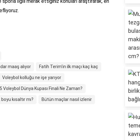
 sporla ilgili merak ettiğiniz konuları araştırarak, en
fliyoruz.
dar maaş alıyor
Fatih Terim'in ilk maçı kaç kaç
Voleybol kolluğu ne işe yarıyor
5 Voleybol Dünya Kupası Finali Ne Zaman?
boyu kısaltır mı?
Bütün maçlar nasıl izlenir