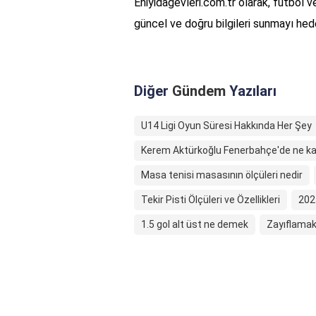
Eniyidagevleri.com.tr olarak, futbol ve
güncel ve doğru bilgileri sunmayı hede
Diğer
Gündem
Yazıları
U14 Ligi Oyun Süresi Hakkında Her Şey
Kerem Aktürkoğlu Fenerbahçe'de ne ka
Masa tenisi masasının ölçüleri nedir
Tekir Pisti Ölçüleri ve Özellikleri
202
1.5 gol alt üst ne demek
Zayıflamak 