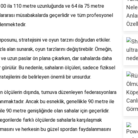
100 ila 110 metre uzunluğunda ve 64 ila 75 metre
luslararası müsabakalarda geçerlidir ve tüm profesyonel
klenmektedir.
osunu, stratejisini ve oyun tarzını doğrudan etkiler.
a alan sunarak, oyun tarzlarını değiştirebilir. Örneğin,
ı ve uzun paslar ön plana çıkarken, dar sahalarda daha
 görülür. Bu nedenle, sahaların ölçüleri, sadece fiziksel
tejilerini de belirleyen önemli bir unsurdur.
nen ölçülerin dışında, turnuva düzenleyen federasyonlara
anımaktadır. Ancak bu esneklik, genellikle 90 metre ile
 90 metre genişliğinde olan sahalar için geçerlidir.
egorilerde farklı ölçülerde sahalarla karşılaşmak
masını ve herkesin bu güzel spordan faydalanmasını