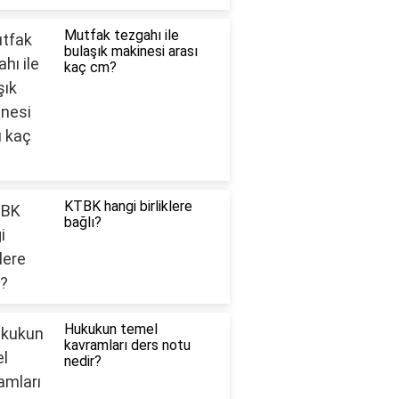
Mutfak tezgahı ile
bulaşık makinesi arası
kaç cm?
KTBK hangi birliklere
bağlı?
Hukukun temel
kavramları ders notu
nedir?