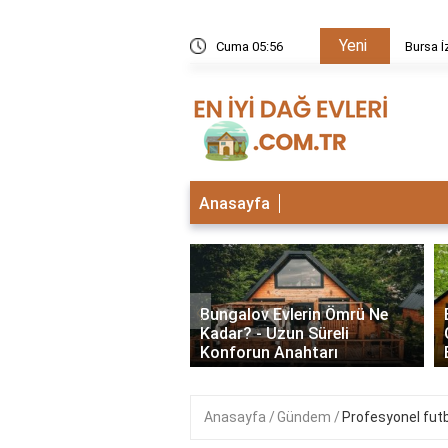
Yeni
kezi neden kapalı?
Cuma 05:56
Bursa İ
Anasayfa
‹
lu Bungalov Evler
Bungalov Evlerin Ömrü Ne
Şehirlerde Var? En İyi
Kadar? - Uzun Süreli
Deneyimleri
Konforun Anahtarı
Anasayfa
Gündem
Profesyonel futb