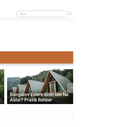
›
Ahşap ev mi pahalı beton ev mi?
›
Bungalov Evlere Giderken Ne
Bungalov Ev İmar İzni:
Alınır? Pratik Rehber
ve Gerekli Bilgiler