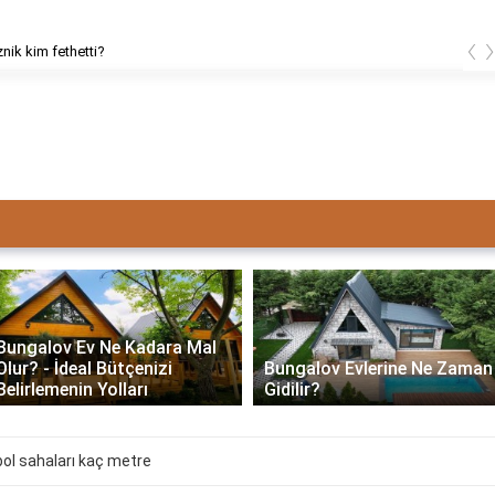
‹
znik kim fethetti?
Bungalov Ev Ne Kadara Mal
Olur? - İdeal Bütçenizi
Bungalov Evlerine Ne Zaman
Belirlemenin Yolları
Gidilir?
ol sahaları kaç metre