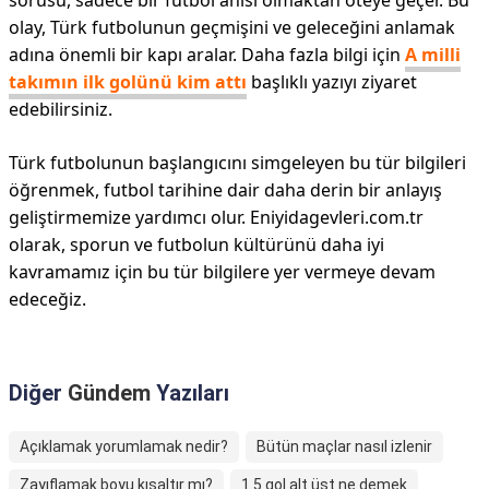
sorusu, sadece bir futbol anısı olmaktan öteye geçer. Bu
olay, Türk futbolunun geçmişini ve geleceğini anlamak
adına önemli bir kapı aralar. Daha fazla bilgi için
A milli
takımın ilk golünü kim attı
başlıklı yazıyı ziyaret
edebilirsiniz.
Türk futbolunun başlangıcını simgeleyen bu tür bilgileri
öğrenmek, futbol tarihine dair daha derin bir anlayış
geliştirmemize yardımcı olur. Eniyidagevleri.com.tr
olarak, sporun ve futbolun kültürünü daha iyi
kavramamız için bu tür bilgilere yer vermeye devam
edeceğiz.
Diğer
Gündem
Yazıları
Açıklamak yorumlamak nedir?
Bütün maçlar nasıl izlenir
Zayıflamak boyu kısaltır mı?
1.5 gol alt üst ne demek