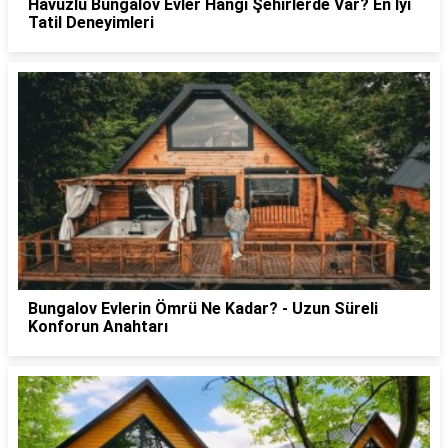
Havuzlu Bungalov Evler Hangi Şehirlerde Var? En İyi
Tatil Deneyimleri
Bungalov Evlerin Ömrü Ne Kadar? - Uzun Süreli
Konforun Anahtarı