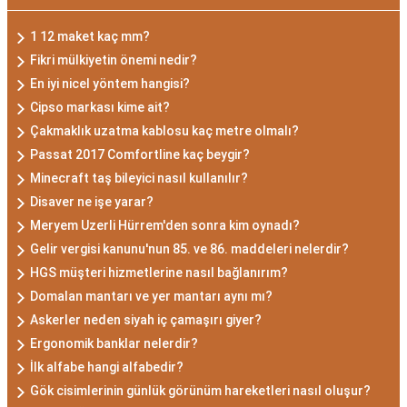
1 12 maket kaç mm?
Fikri mülkiyetin önemi nedir?
En iyi nicel yöntem hangisi?
Cipso markası kime ait?
Çakmaklık uzatma kablosu kaç metre olmalı?
Passat 2017 Comfortline kaç beygir?
Minecraft taş bileyici nasıl kullanılır?
Disaver ne işe yarar?
Meryem Uzerli Hürrem'den sonra kim oynadı?
Gelir vergisi kanunu'nun 85. ve 86. maddeleri nelerdir?
HGS müşteri hizmetlerine nasıl bağlanırım?
Domalan mantarı ve yer mantarı aynı mı?
Askerler neden siyah iç çamaşırı giyer?
Ergonomik banklar nelerdir?
İlk alfabe hangi alfabedir?
Gök cisimlerinin günlük görünüm hareketleri nasıl oluşur?