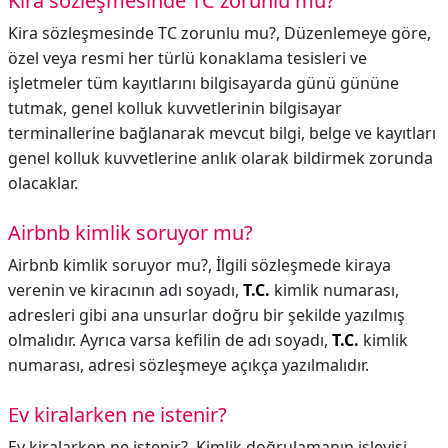
Kira sözleşmesinde TC zorunlu mu?
Kira sözleşmesinde TC zorunlu mu?,
Düzenlemeye göre,
özel veya resmi her türlü konaklama tesisleri ve
işletmeler tüm kayıtlarını bilgisayarda günü gününe
tutmak, genel kolluk kuvvetlerinin bilgisayar
terminallerine bağlanarak mevcut bilgi, belge ve kayıtları
genel kolluk kuvvetlerine anlık olarak bildirmek zorunda
olacaklar.
Airbnb kimlik soruyor mu?
Airbnb kimlik soruyor mu?,
İlgili sözleşmede kiraya
verenin ve kiracının adı soyadı,
T.C.
kimlik numarası,
adresleri gibi ana unsurlar doğru bir şekilde yazılmış
olmalıdır. Ayrıca varsa kefilin de adı soyadı,
T.C.
kimlik
numarası, adresi sözleşmeye açıkça yazılmalıdır.
Ev kiralarken ne istenir?
Ev kiralarken ne istenir?,
Kimlik doğrulamanın işleyişi